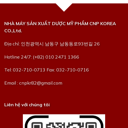
NHÀ MÁY SẢN XUẤT DƯỢC MỸ PHẨM CNP KOREA
CO.,Ltd.
Địa chỉ: 인천광역시 남동구 남동동로93번길 26
Hotline 24/7: (+82) 010 2471 1366
Tel: 032-710-0713 Fax: 032-710-0716
Email : cnpkr82@gmail.com
Liên hệ với chúng tôi