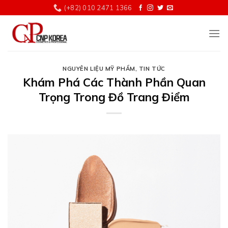
Chuyển
(+82) 010 2471 1366
đến
nội
dung
NGUYÊN LIỆU MỸ PHẨM
,
TIN TỨC
Khám Phá Các Thành Phần Quan
Trọng Trong Đồ Trang Điểm