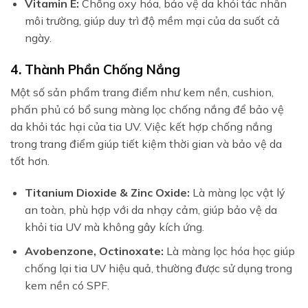
Vitamin E:
Chống oxy hóa, bảo vệ da khỏi tác nhân
môi trường, giúp duy trì độ mềm mại của da suốt cả
ngày.
4. Thành Phần Chống Nắng
Một số sản phẩm trang điểm như kem nền, cushion,
phấn phủ có bổ sung màng lọc chống nắng để bảo vệ
da khỏi tác hại của tia UV. Việc kết hợp chống nắng
trong trang điểm giúp tiết kiệm thời gian và bảo vệ da
tốt hơn.
Titanium Dioxide & Zinc Oxide:
Là màng lọc vật lý
an toàn, phù hợp với da nhạy cảm, giúp bảo vệ da
khỏi tia UV mà không gây kích ứng.
Avobenzone, Octinoxate:
Là màng lọc hóa học giúp
chống lại tia UV hiệu quả, thường được sử dụng trong
kem nền có SPF.