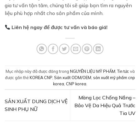
gia tư vấn tận tâm, chúng tôi sẽ giúp bạn tìm ra nguyên
liệu phù hợp nhất cho sản phẩm của mình.
Liên hệ ngay để được tư vấn và báo giá!
Mục nhập này đã được đăng trong
NGUYÊN LIỆU MỸ PHẨM
,
Tin tức
và
được gắn thẻ
KOREA CNP
,
Sản xuất ODM/OEM
,
sản xuất mỹ phẩm cnp
korea
,
CNP korea
.
Màng Lọc Chống Nắng –
SẢN XUẤT DUNG DỊCH VỆ
Bảo Vệ Da Hiệu Quả Trước
SINH PHỤ NỮ
Tia UV