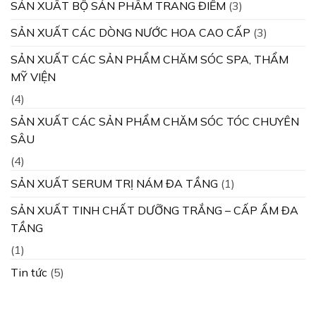
SẢN XUẤT BỘ SẢN PHẨM TRANG ĐIỂM
(3)
SẢN XUẤT CÁC DÒNG NƯỚC HOA CAO CẤP
(3)
SẢN XUẤT CÁC SẢN PHẨM CHĂM SÓC SPA, THẨM
MỸ VIỆN
(4)
SẢN XUẤT CÁC SẢN PHẨM CHĂM SÓC TÓC CHUYÊN
SÂU
(4)
SẢN XUẤT SERUM TRỊ NÁM ĐA TẦNG
(1)
SẢN XUẤT TINH CHẤT DƯỠNG TRẮNG – CẤP ẨM ĐA
TẦNG
(1)
Tin tức
(5)