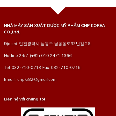
NHÀ MÁY SẢN XUẤT DƯỢC MỸ PHẨM CNP KOREA
CO.,Ltd.
Địa chỉ: 인천광역시 남동구 남동동로93번길 26
Hotline 24/7: (+82) 010 2471 1366
Tel: 032-710-0713 Fax: 032-710-0716
Email : cnpkr82@gmail.com
Liên hệ với chúng tôi