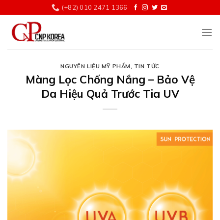
Chuyển
(+82) 010 2471 1366
đến
nội
dung
NGUYÊN LIỆU MỸ PHẨM
,
TIN TỨC
Màng Lọc Chống Nắng – Bảo Vệ
Da Hiệu Quả Trước Tia UV