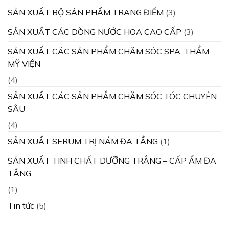
SẢN XUẤT BỘ SẢN PHẨM TRANG ĐIỂM
(3)
SẢN XUẤT CÁC DÒNG NƯỚC HOA CAO CẤP
(3)
SẢN XUẤT CÁC SẢN PHẨM CHĂM SÓC SPA, THẨM
MỸ VIỆN
(4)
SẢN XUẤT CÁC SẢN PHẨM CHĂM SÓC TÓC CHUYÊN
SÂU
(4)
SẢN XUẤT SERUM TRỊ NÁM ĐA TẦNG
(1)
SẢN XUẤT TINH CHẤT DƯỠNG TRẮNG – CẤP ẨM ĐA
TẦNG
(1)
Tin tức
(5)