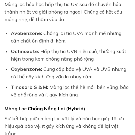
Màng lọc hóa học hấp thụ tia UV, sau đó chuyển hóa
thành nhiệt và giải phóng ra ngoài. Chúng có kết cấu
mỏng nhẹ, dễ thấm vào da.
Avobenzone:
Chống lại tia UVA mạnh mẽ nhưng
cần chất ổn định đi kèm.
Octinoxate:
Hấp thụ tia UVB hiệu quả, thường xuất
hiện trong kem chống nắng phổ rộng.
Oxybenzone:
Cung cấp bảo vệ UVA và UVB nhưng
có thể gây kích ứng với da nhạy cảm.
Tinosorb S & M:
Màng lọc thế hệ mới, bền vững, bảo
vệ phổ rộng và ít gây kích ứng.
Màng Lọc Chống Nắng Lai (Hybrid)
Sự kết hợp giữa màng lọc vật lý và hóa học giúp tối ưu
hiệu quả bảo vệ, ít gây kích ứng và không để lại vệt
trắng.