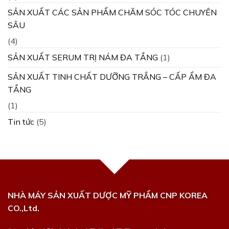
SẢN XUẤT CÁC SẢN PHẨM CHĂM SÓC TÓC CHUYÊN
SÂU
(4)
SẢN XUẤT SERUM TRỊ NÁM ĐA TẦNG
(1)
SẢN XUẤT TINH CHẤT DƯỠNG TRẮNG – CẤP ẨM ĐA
TẦNG
(1)
Tin tức
(5)
NHÀ MÁY SẢN XUẤT DƯỢC MỸ PHẨM CNP KOREA
CO.,Ltd.