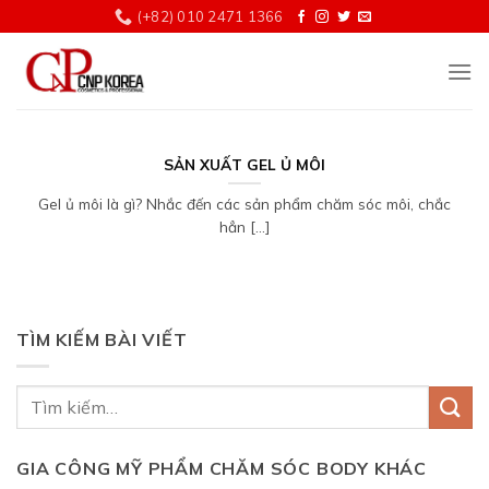
Chuyển
(+82) 010 2471 1366
đến
nội
dung
SẢN XUẤT GEL Ủ MÔI
Gel ủ môi là gì? Nhắc đến các sản phẩm chăm sóc môi, chắc
hẳn [...]
TÌM KIẾM BÀI VIẾT
GIA CÔNG MỸ PHẨM CHĂM SÓC BODY KHÁC