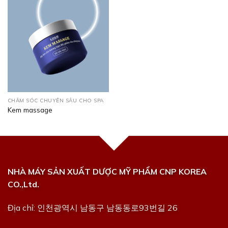
CHĂM SÓC CHUYÊN SÂU CHO SPA
Kem massage
NHÀ MÁY SẢN XUẤT DƯỢC MỸ PHẨM CNP KOREA
CO.,Ltd.
Địa chỉ: 인천광역시 남동구 남동동로93번길 26