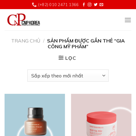
Chuyển
(+82) 010 2471 1366
đến
nội
dung
TRANG CHỦ
/
SẢN PHẨM ĐƯỢC GẮN THẺ “GIA
CÔNG MỸ PHẨM”
LỌC