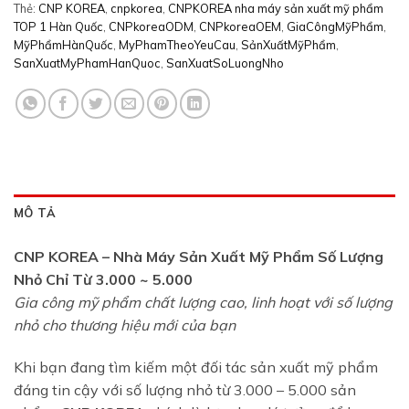
Thẻ:
CNP KOREA
,
cnpkorea
,
CNPKOREA nha máy sản xuất mỹ phẩm
TOP 1 Hàn Quốc
,
CNPkoreaODM
,
CNPkoreaOEM
,
GiaCôngMỹPhẩm
,
MỹPhẩmHànQuốc
,
MyPhamTheoYeuCau
,
SảnXuấtMỹPhẩm
,
SanXuatMyPhamHanQuoc
,
SanXuatSoLuongNho
MÔ TẢ
CNP KOREA – Nhà Máy Sản Xuất Mỹ Phẩm Số Lượng
Nhỏ Chỉ Từ 3.000 ~ 5.000
Gia công mỹ phẩm chất lượng cao, linh hoạt với số lượng
nhỏ cho thương hiệu mới của bạn
Khi bạn đang tìm kiếm một đối tác sản xuất mỹ phẩm
đáng tin cậy với số lượng nhỏ từ 3.000 – 5.000 sản