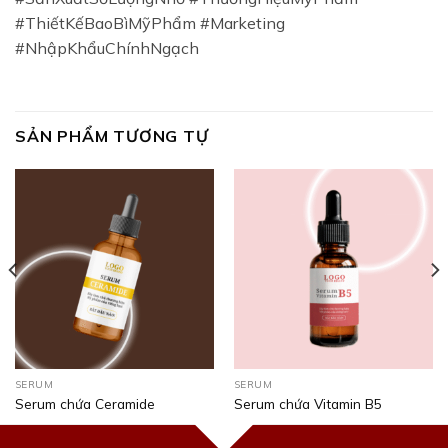
#ThiếtKếBaoBìMỹPhẩm #Marketing
#NhậpKhẩuChínhNgạch
SẢN PHẨM TƯƠNG TỰ
SERUM
SERUM
Serum chứa Ceramide
Serum chứa Vitamin B5