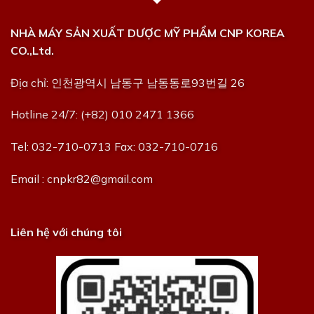
NHÀ MÁY SẢN XUẤT DƯỢC MỸ PHẨM CNP KOREA
CO.,Ltd.
Địa chỉ: 인천광역시 남동구 남동동로93번길 26
Hotline 24/7: (+82) 010 2471 1366
Tel: 032-710-0713 Fax: 032-710-0716
Email : cnpkr82@gmail.com
Liên hệ với chúng tôi