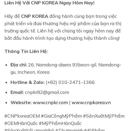
Liên Hệ Với CNP KOREA Ngay Hôm Nay!
Hãy để
CNP KOREA
đồng hành cùng bạn trong việc
phát triển và đưa thương hiệu mỹ phẩm của bạn ra thị
trường quốc tế. Liên hệ với chúng tôi ngay hôm nay để
bắt đầu hành trình tạo dựng thương hiệu thành công!
Thông Tin Liên Hệ:
Địa chỉ:
26, Namdong-daero 93beon-gil, Namdong-
gu, Incheon, Korea
Hotline & Zalo:
(+82) 010-2471-1366
Email:
cnpkr82@gmail.com
Website:
www.cnpkr.com
|
www.cnpkorea.vn
#CNPkoreaOEM #GiaCôngMỹPhẩm #SảnXuấtMỹPhẩm
#OEMHànQuốc #MỹPhẩmHànQuốc
#SảnXuấtSốLượngNhỏ #ThươngHiệuMỹPhẩm