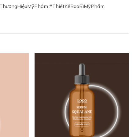
ThươngHiệuMỹPhẩm #ThiếtKếBaoBìMỹPhẩm