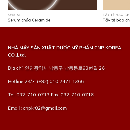
SERUM
TẨY TẾ BÀO CH
Serum chứa Ceramide
Tẩy tế bào ch
NHÀ MÁY SẢN XUẤT DƯỢC MỸ PHẨM CNP KOREA
CO.,Ltd.
Địa chỉ: 인천광역시 남동구 남동동로93번길 26
Hotline 24/7: (+82) 010 2471 1366
Tel: 032-710-0713 Fax: 032-710-0716
Email : cnpkr82@gmail.com