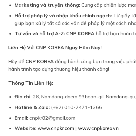
Marketing và truyền thông:
Cung cấp chiến lược mar
Hỗ trợ pháp lý và nhập khẩu chính ngạch:
Từ giấy tờ
giúp bạn xử lý tất cả các vấn đề pháp lý một cách nh
Tư vấn và hỗ trợ A-Z:
CNP KOREA
hỗ trợ bạn hoàn to
Liên Hệ Với CNP KOREA Ngay Hôm Nay!
Hãy để
CNP KOREA
đồng hành cùng bạn trong việc phát 
hành trình tạo dựng thương hiệu thành công!
Thông Tin Liên Hệ:
Địa chỉ:
26, Namdong-daero 93beon-gil, Namdong-gu, 
Hotline & Zalo:
(+82) 010-2471-1366
Email:
cnpkr82@gmail.com
Website:
www.cnpkr.com
|
www.cnpkorea.vn