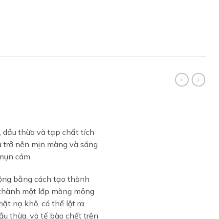
 dầu thừa và tạp chất tích
da trở nên mịn màng và sáng
mụn cám.
ộng bằng cách tạo thành
h thành một lớp màng mỏng
ặt nạ khô, có thể lột ra
ầu thừa, và tế bào chết trên