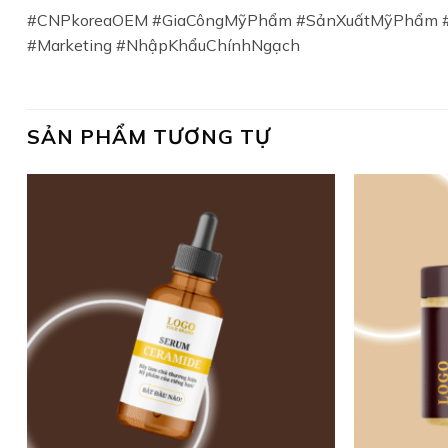
#CNPkoreaOEM #GiaCôngMỹPhẩm #SảnXuấtMỹPhẩm 
#Marketing #NhậpKhẩuChínhNgạch
SẢN PHẨM TƯƠNG TỰ