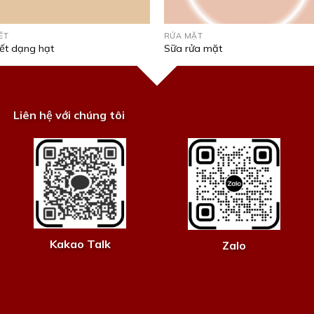
ẾT
RỬA MẶT
ết dạng hạt
Sữa rửa mặt
Liên hệ với chúng tôi
Kakao Talk
Zalo