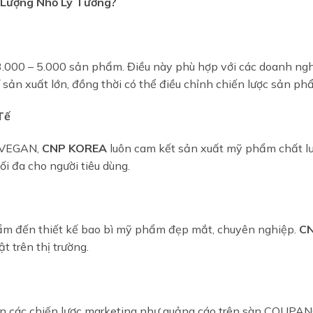
 Lượng Nhỏ Lý Tưởng?
.000 – 5.000 sản phẩm. Điều này phù hợp với các doanh nghi
í sản xuất lớn, đồng thời có thể điều chỉnh chiến lược sản 
Tế
, VEGAN,
CNP KOREA
luôn cam kết sản xuất mỹ phẩm chất lượ
i đa cho người tiêu dùng.
phẩm đến thiết kế bao bì mỹ phẩm đẹp mắt, chuyên nghiệp.
C
t trên thị trường.
 bạn các chiến lược marketing như quảng cáo trên sàn COUPAN