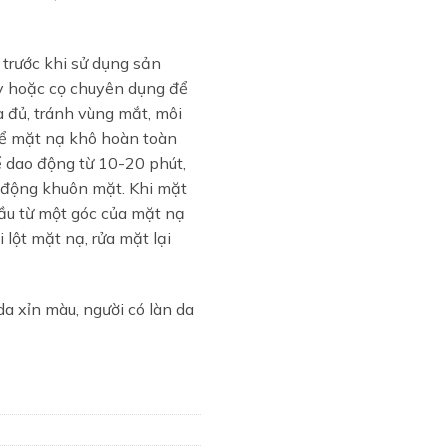
trước khi sử dụng sản
y hoặc cọ chuyên dụng để
a đủ, tránh vùng mắt, môi
Để mặt nạ khô hoàn toàn
ể dao động từ 10-20 phút,
ử động khuôn mặt. Khi mặt
đầu từ một góc của mặt nạ
 lột mặt nạ, rửa mặt lại
a xỉn màu, người có làn da