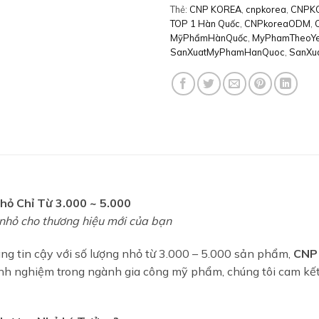
Thẻ:
CNP KOREA
,
cnpkorea
,
CNPKO
TOP 1 Hàn Quốc
,
CNPkoreaODM
,
MỹPhẩmHànQuốc
,
MyPhamTheoY
SanXuatMyPhamHanQuoc
,
SanXu
ỏ Chỉ Từ 3.000 ~ 5.000
 nhỏ cho thương hiệu mới của bạn
g tin cậy với số lượng nhỏ từ 3.000 – 5.000 sản phẩm,
CNP
nh nghiệm trong ngành gia công mỹ phẩm, chúng tôi cam kế