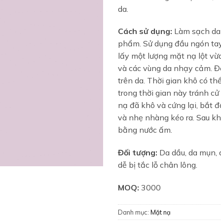
da.
Cách sử dụng:
Làm sạch da 
phẩm. Sử dụng đầu ngón ta
lấy một lượng mặt nạ lột vừ
và các vùng da nhạy cảm. 
trên da. Thời gian khô có th
trong thời gian này tránh c
nạ đã khô và cứng lại, bắt 
và nhẹ nhàng kéo ra. Sau khi
bằng nước ấm.
Đối tượng:
Da dầu, da mụn, d
dễ bị tắc lỗ chân lông.
MOQ:
3000
Danh mục:
Mặt nạ