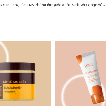
#OEMHànQuốc #MỹPhẩmHànQuốc #SảnXuấtSốLượngNhỏ #