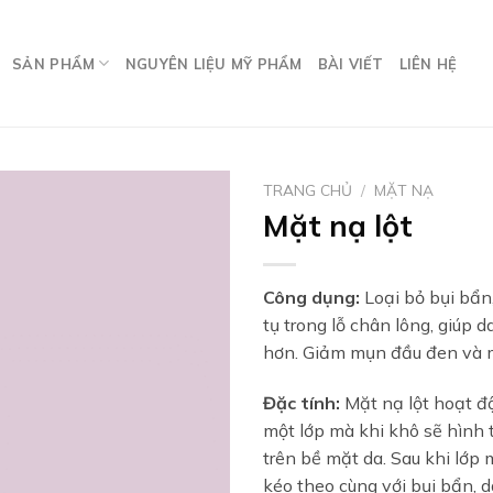
SẢN PHẨM
NGUYÊN LIỆU MỸ PHẨM
BÀI VIẾT
LIÊN HỆ
TRANG CHỦ
/
MẶT NẠ
Mặt nạ lột
Công dụng:
Loại bỏ bụi bẩn,
tụ trong lỗ chân lông, giúp 
hơn. Giảm mụn đầu đen và 
Đặc tính:
Mặt nạ lột hoạt đ
một lớp mà khi khô sẽ hìn
trên bề mặt da. Sau khi lớp m
kéo theo cùng với bụi bẩn, d