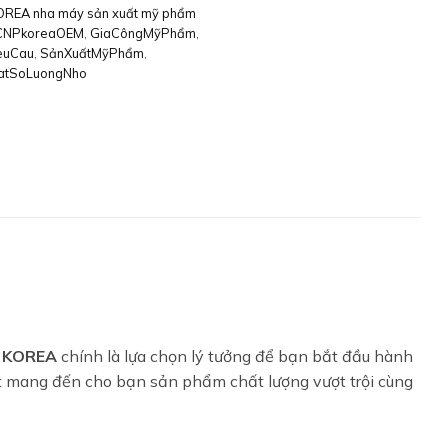
REA nha máy sản xuất mỹ phẩm
CNPkoreaOEM
,
GiaCôngMỹPhẩm
,
euCau
,
SảnXuấtMỹPhẩm
,
atSoLuongNho
 KOREA
chính là lựa chọn lý tưởng để bạn bắt đầu hành
t mang đến cho bạn sản phẩm chất lượng vượt trội cùng