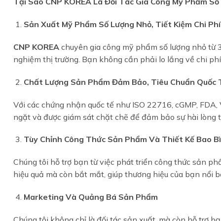
Tại Sao CNP KOREA Là Đối Tác Gia Công Mỹ Phẩm Số
Sản Xuất Mỹ Phẩm Số Lượng Nhỏ, Tiết Kiệm Chi Phí
CNP KOREA
chuyên gia công mỹ phẩm số lượng nhỏ từ 3
nghiệm thị trường. Bạn không cần phải lo lắng về chi ph
Chất Lượng Sản Phẩm Đảm Bảo, Tiêu Chuẩn Quốc 
Với các chứng nhận quốc tế như ISO 22716, cGMP, FDA
ngặt và được giám sát chặt chẽ để đảm bảo sự hài lòng tố
Tùy Chỉnh Công Thức Sản Phẩm Và Thiết Kế Bao Bì
Chúng tôi hỗ trợ bạn từ việc phát triển công thức sản 
hiệu quả mà còn bắt mắt, giúp thương hiệu của bạn nổi bậ
Marketing Và Quảng Bá Sản Phẩm
Chúng tôi không chỉ là đối tác sản xuất, mà còn hỗ trợ